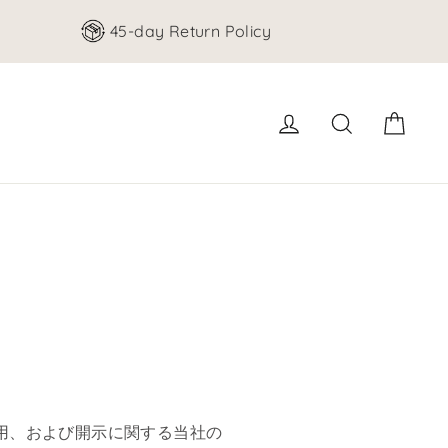
45-day Return Policy
カー
ログイン
検索する
用、および開示に関する当社の