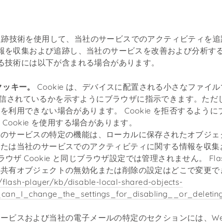
似の追跡技術を使用して、当社のサービスでのアクティビティを
報を収集および追跡し、当社のサービスを改善および分析す
る技術には以下が含まれる場合があります。
クッキー。
Cookie は、デバイスに配置される小さなファイルで
e が送信されているかを示すようにブラウザに指示できます。た
を利用できない場合があります。 Cookie を拒否するよう
Cookie を使用する場合があります。
のサービスの特定の機能は、ローカルに保存されたオブジェクト (また
または当社のサービスでのアクティビティに関する情報を収集
は、ブラウザ Cookie と同じブラウザ設定では管理されません。 Fla
共有オブジェクトの無効化または削除の設定はどこで変更で
/flash-player/kb/disable-local-shared-objects-
can_I_change_the_settings_for_disabling__or_deletin
ービスおよび当社の電子メールの特定のセクションには、Web 