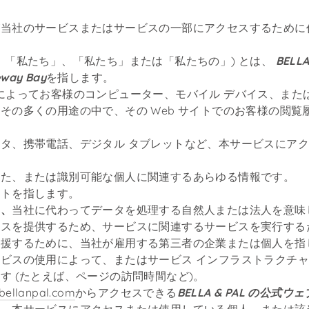
が当社のサービスまたはサービスの一部にアクセスするために
、「私たち」、「私たち」または「私たちの」) とは、
BELL
eway Bay
を指します。
トによってお客様のコンピューター、モバイル デバイス、ま
その多くの用途の中で、その Web サイトでのお客様の閲
タ、携帯電話、デジタル タブレットなど、本サービスにア
れた、または識別可能な個人に関連するあらゆる情報です。
イトを指します。
は、
当社に代わってデータを処理する自然人または法人を意味
ビスを提供するため、サービスに関連するサービスを実行する
支援するために、当社が雇用する第三者の企業または個人を指
ービスの使用によって、またはサービス インフラストラクチ
す (たとえば、ページの訪問時間など)。
/bellanpal.com
からアクセスできる
BELLA & PAL の公式ウ
合、本サービスにアクセスまたは使用している個人、または該