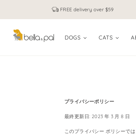
コ
FREE delivery over $59
ン
テ
ン
ツ
DOGS
CATS
A
へ
ス
キ
ッ
プ
プライバシーポリシー
最終更新日: 2023 年 3 月 8 日
このプライバシー ポリシーで