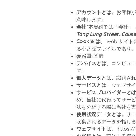
アカウントとは、
お客様
意味します。
会社
(本契約では「会社」
Tang Lung Street, Caus
Cookie は、
Web サイ
る小さなファイルであり、
参照
国
: 香港
デバイスとは
、コンピュー
す。
個人データとは、
識別さ
サービスとは、
ウェブサ
サービスプロバイダーと
め、当社に代わってサー
法を分析する際に当社を
使用状況データとは、
サ
収集されるデータを指しま
ウェブサイトは
、
https:/
お客様とは、
該当する場