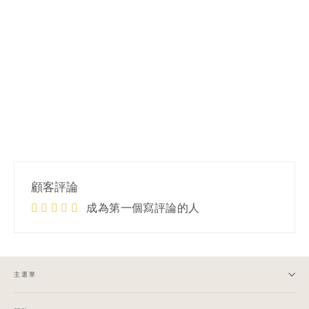
流蘇狗頭巾-聖誕紅格子
$11.99
顧客評論
成為第一個寫評論的人
主選單