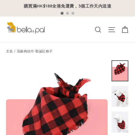
跳
購買滿HK$188全港免運費，3個工作天內送達
到
內
容
購
網站導
search
主頁
/
流蘇狗頭巾-聖誕紅格子