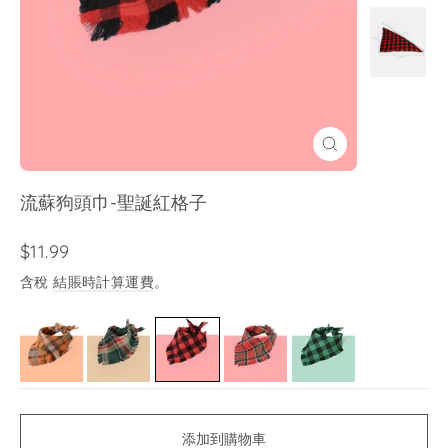
關
閉
(esc)
流蘇狗頭巾-聖誕紅格子
售
$11.99
價
含稅
結賬時計算運費
。
添加到購物車