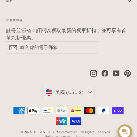
幫助
註冊並節省
註冊並節省：
訂閱以獲取最新的獨家折扣，並可享有首
單九折優惠。
輸
訂
訂
入
閱
閱
你
的
電
Instagram
Facebook
YouTub
Pi
子
郵
箱
貨
美國 (USD $)
幣
© 2026 BELLA & PAL Official Website , All Rights Reserved
Pallas Information Limited
-